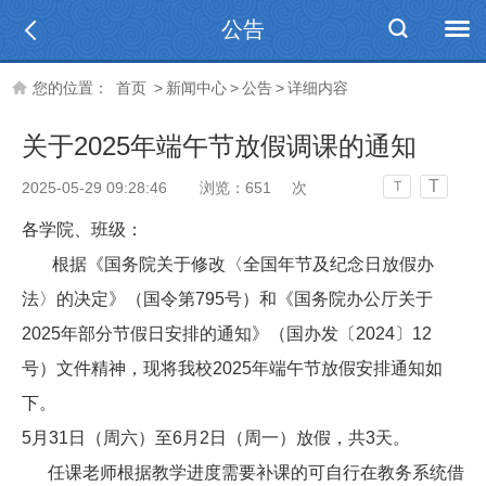
公告
您的位置：
首页
>
新闻中心
>
公告
>
详细内容
关于2025年端午节放假调课的通知
T
2025-05-29 09:28:46
浏览：
651
次
T
各学院、班级：
根据
《国务院关于修改
〈全国年节及纪念日放假办
法〉
的决
定》（
国
令
第
795
号）和《
国
务
院
办
公
厅
关
于
2025
年
部
分
节
假
日
安
排
的
通
知
》（
国
办
发
〔
2024
〕
12
号）
文
件
精
神
，
现
将
我
校
2025
年端午节放假安排通知如
下。
5
月
31
日（周六）至
6
月
2
日（周一）放假，共
3
天。
任课老师根据教学进度需要补课的可自行在教务系统借