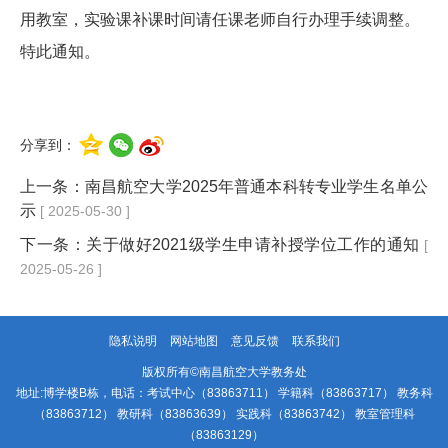
用教室，实验课补课时间请任课老师自行办理手续调整。
特此通知。
分享到：
上一条：
南昌航空大学2025年普通本科转专业学生名单公
示
[ 2025-05-30 ]
下一条：
关于做好2021级学生申请补授学位工作的通知
[
2025-05-26 ]
隐私说明
网站地图
意见反馈
联系我们
版权所有©南昌航空大学教务处
地址:博学楼B栋，电话：考试中心（83863711） 学籍科（83863717） 教务科
（83863712） 教研科（83863639） 实践科（83863742） 教室管理科
（83863129）