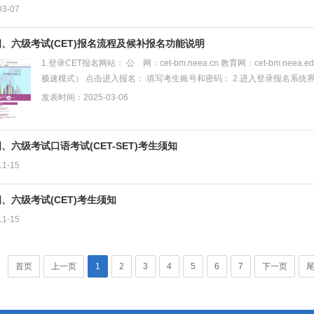
3-07
、六级考试(CET)报名流程及候补报名功能说明
1.登录CET报名网站： 公 网：cet-bm.neea.cn 教育网：cet-bm.n
极速模式） 点击进入报名： 填写考生账号和密码： 2.进入登录报名系统界面
格审核界面，输...
发表时间：2025-03-06
、六级考试口语考试(CET-SET)考生须知
1-15
、六级考试(CET)考生须知
1-15
首页
上一页
1
2
3
4
5
6
7
下一页