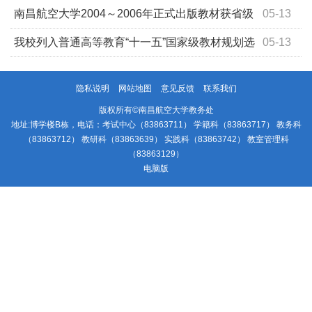
南昌航空大学2004～2006年正式出版教材获省级
05-13
以上优秀教材奖统计表
我校列入普通高等教育“十一五”国家级教材规划选
05-13
题一览表
隐私说明
网站地图
意见反馈
联系我们
版权所有©南昌航空大学教务处
地址:博学楼B栋，电话：考试中心（83863711） 学籍科（83863717） 教务科
（83863712） 教研科（83863639） 实践科（83863742） 教室管理科
（83863129）
电脑版