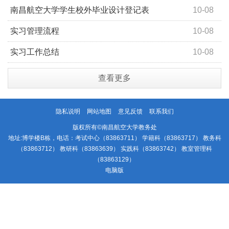
汇总表
南昌航空大学学生校外毕业设计登记表
10-08
实习管理流程
10-08
实习工作总结
10-08
查看更多
隐私说明
网站地图
意见反馈
联系我们
版权所有©南昌航空大学教务处
地址:博学楼B栋，电话：考试中心（83863711） 学籍科（83863717） 教务科
（83863712） 教研科（83863639） 实践科（83863742） 教室管理科
（83863129）
电脑版