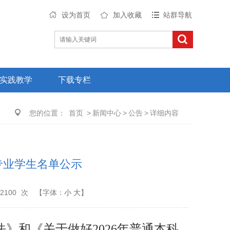
设为首页
加入收藏
站群导航
实践教学
下载专栏
您的位置：
首页
>
新闻中心
>
公告
>
详细内容
专业学生名单公示
2100
次
【字体：
小
大
】
法》和《关于做
好
202
6
年普通本科