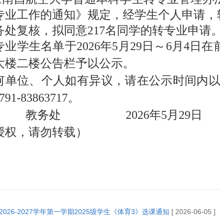
专业工作的通知》规定，经学生个人申请，
务处复核，拟同
意
21
7
名同学的转专业申请
专业学生
名单
于
202
6
年
5
月
2
9
日
～
6
月
4
日在
大楼二楼公告栏予以公示。
何单位、个人如有异议，请在公示时间内
791-8386371
7
。
教务处
202
6
年
5
月
2
9
日
授权，请勿转载）
2026-2027学年第一学期2025级学生《体育3》选课通知
[ 2026-06-05 ]