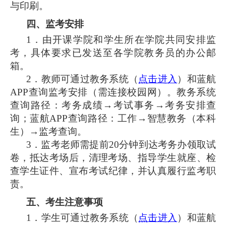
与印刷。
四、监考安排
1．由开课学院和学生所在学院共同安排监
考，具体要求已发送至各学院教务员的办公邮
箱。
2．教师可通
过教务系统
（
点击进入
）和蓝航
APP查询监考安排（需连接校园网）。教务系统
查询路径：考务成绩→考试事务
→
考务安排查
询；蓝航APP查询路径：
工作
→智慧教务（本科
生）
→监考
查询
。
3．监考老师需提前20分钟到达考务办领取试
卷，抵达考场后，清理考场、指导学生就座、检
查学生证件、
宣布考试纪律
，并认真履行监考职
责。
五、考生注意事项
1．学生可通
过教务系统
（
点击进入
）和蓝航