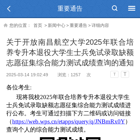
重要通告
您的位置：
首页
>
新闻中心
>
重要通告
>
详细内容
关于开放南昌航空大学2025年联合培
养专升本退役大学生士兵免试录取缺额
志愿征集综合能力测试成绩查询的通知
T
2025-03-14 19:02:49
浏览：
1257
次
T
各位考生:
现将我校2025年联合培养专升本退役大学生
士兵免试录取缺额志愿征集综合能力测试成绩进
行公布。
考
生可通过扫描下方二维
码或访问链接
（
https://web.wps.cn/etapps/query/q/JNBmRx0Y
）
查询个人的
综合能力测试成绩。